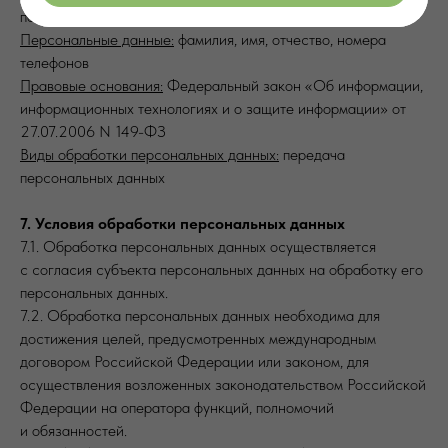
посредством отправки электронных писем
Персональные данные:
фамилия, имя, отчество, номера
телефонов
Правовые основания:
Федеральный закон «Об информации,
информационных технологиях и о защите информации» от
27.07.2006 N 149-ФЗ
Виды обработки персональных данных:
передача
персональных данных
7. Условия обработки персональных данных
7.1. Обработка персональных данных осуществляется
с согласия субъекта персональных данных на обработку его
персональных данных.
7.2. Обработка персональных данных необходима для
достижения целей, предусмотренных международным
договором Российской Федерации или законом, для
осуществления возложенных законодательством Российской
Федерации на оператора функций, полномочий
и обязанностей.