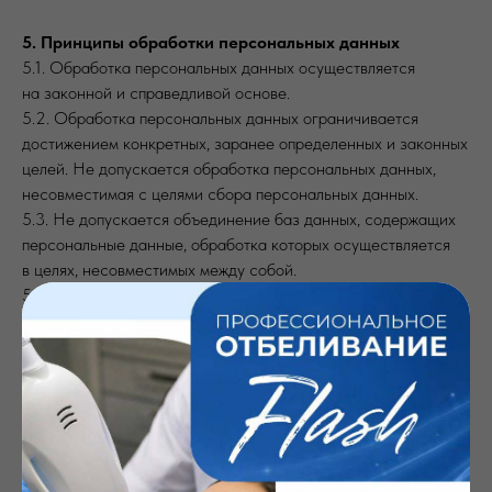
5. Принципы обработки персональных данных
5.1. Обработка персональных данных осуществляется
на законной и справедливой основе.
5.2. Обработка персональных данных ограничивается
достижением конкретных, заранее определенных и законных
целей. Не допускается обработка персональных данных,
несовместимая с целями сбора персональных данных.
5.3. Не допускается объединение баз данных, содержащих
персональные данные, обработка которых осуществляется
в целях, несовместимых между собой.
5.4. Обработке подлежат только персональные данные,
которые отвечают целям их обработки.
5.5. Содержание и объем обрабатываемых персональных
данных соответствуют заявленным целям обработки.
Не допускается избыточность обрабатываемых
персональных данных по отношению к заявленным целям
их обработки.
5.6. При обработке персональных данных обеспечивается