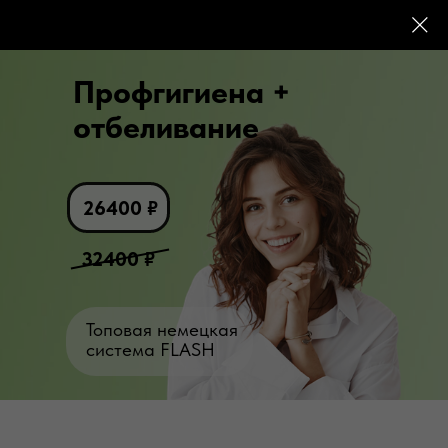
г. Сальск
п. Целина
п. Орловский
Профгигиена +
отбеливание
26400
₽
32400
₽
Топовая немецкая
система FLASH